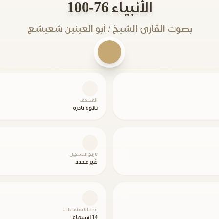
الأنبياء 76-100
بصوت القارئ الشيخ / أبو العينين شعيشع
المصحف
تلاوة نادرة
تاريخ التسجيل
غير محدد
عدد الاستماعات
14 استماع