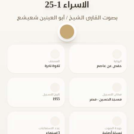
الاسراء 1-25
بصوت القارئ الشيخ / أبو العينين شعيشع
الرواية
المصحف
حفص عن عاصم
تلاوة نادرة
مكان التسجيل
تاريخ التسجيل
1955
مسجد الحسين - مصر
جودة الصوت
عدد الاستماعات
نسخة أصلية
3 استماع