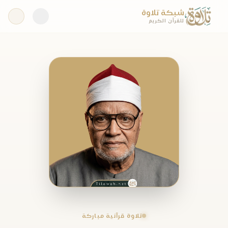
شبكة تلاوة
للقرآن الكريم
تلاوة قرآنية مباركة