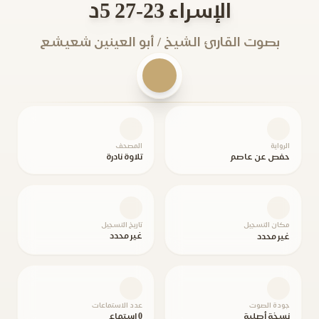
الإسراء 23-27 5د
بصوت القارئ الشيخ / أبو العينين شعيشع
الرواية
المصحف
حفص عن عاصم
تلاوة نادرة
مكان التسجيل
تاريخ التسجيل
غير محدد
غير محدد
جودة الصوت
عدد الاستماعات
نسخة أصلية
0 استماع