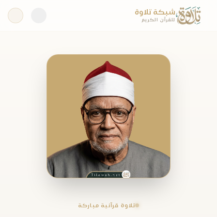
شبكة تلاوة
للقرآن الكريم
تلاوة قرآنية مباركة