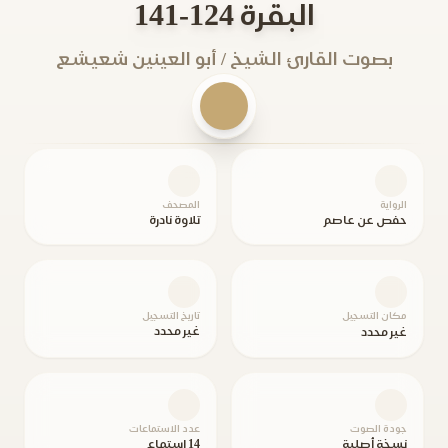
البقرة 124-141
بصوت القارئ الشيخ / أبو العينين شعيشع
الرواية
المصحف
حفص عن عاصم
تلاوة نادرة
مكان التسجيل
تاريخ التسجيل
غير محدد
غير محدد
جودة الصوت
عدد الاستماعات
نسخة أصلية
14 استماع