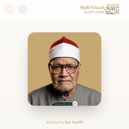
شبكة تلاوة
للقرآن الكريم
تلاوة قرآنية مباركة