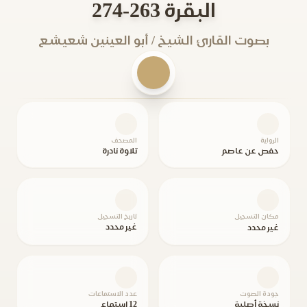
البقرة 263-274
بصوت القارئ الشيخ / أبو العينين شعيشع
الرواية
المصحف
حفص عن عاصم
تلاوة نادرة
مكان التسجيل
تاريخ التسجيل
غير محدد
غير محدد
جودة الصوت
عدد الاستماعات
نسخة أصلية
12 استماع