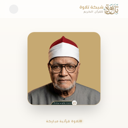
شبكة تلاوة
للقرآن الكريم
تلاوة قرآنية مباركة