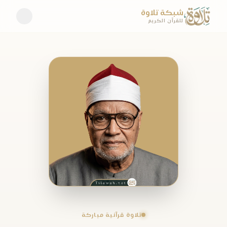
شبكة تلاوة
للقرآن الكريم
تلاوة قرآنية مباركة