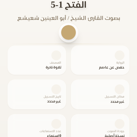
الفتح 1-5
بصوت القارئ الشيخ / أبو العينين شعيشع
الرواية
المصحف
حفص عن عاصم
تلاوة نادرة
مكان التسجيل
تاريخ التسجيل
غير محدد
غير محدد
جودة الصوت
عدد الاستماعات
نسخة أصلية
0 استماع