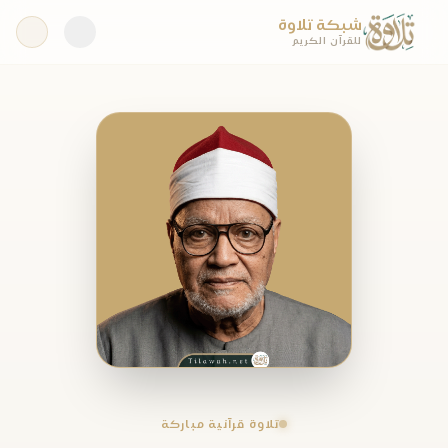
شبكة تلاوة
للقرآن الكريم
تلاوة قرآنية مباركة