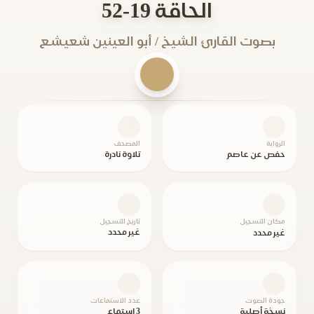
الحاقة 19-52
بصوت القارئ الشيخ / أبو العينين شعيشع
الرواية
المصحف
حفص عن عاصم
تلاوة نادرة
مكان التسجيل
تاريخ التسجيل
غير محدد
غير محدد
جودة الصوت
عدد الاستماعات
نسخة أصلية
3 استماع