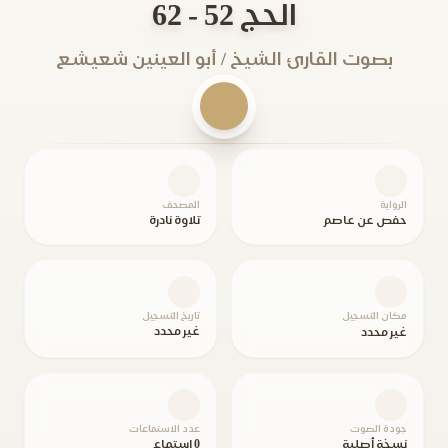
الحج 52 - 62
بصوت القارئ الشيخ / أبو العينين شعيشع
الرواية
المصحف
حفص عن عاصم
تلاوة نادرة
مكان التسجيل
تاريخ التسجيل
غير محدد
غير محدد
جودة الصوت
عدد الاستماعات
نسخة أصلية
0 استماع