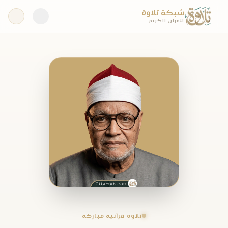
شبكة تلاوة
للقرآن الكريم
تلاوة قرآنية مباركة