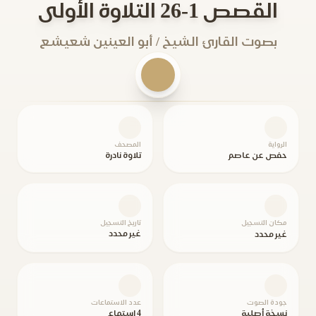
القصص 1-26 التلاوة الأولى
بصوت القارئ الشيخ / أبو العينين شعيشع
الرواية
المصحف
حفص عن عاصم
تلاوة نادرة
مكان التسجيل
تاريخ التسجيل
غير محدد
غير محدد
جودة الصوت
عدد الاستماعات
نسخة أصلية
4 استماع