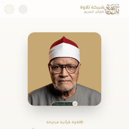
شبكة تلاوة
للقرآن الكريم
تلاوة قرآنية مباركة