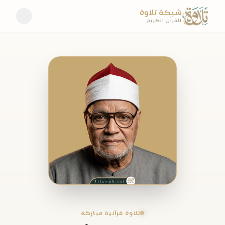
شبكة تلاوة
للقرآن الكريم
تلاوة قرآنية مباركة