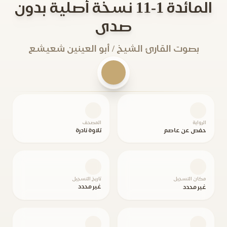
المائدة 1-11 نسخة أصلية بدون
صدى
بصوت القارئ الشيخ / أبو العينين شعيشع
الرواية
المصحف
حفص عن عاصم
تلاوة نادرة
مكان التسجيل
تاريخ التسجيل
غير محدد
غير محدد