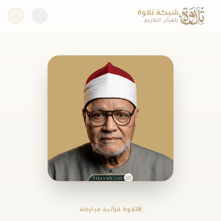
شبكة تلاوة
للقرآن الكريم
تلاوة قرآنية مباركة