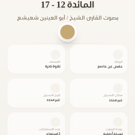
المائدة 12 - 17
بصوت القارئ الشيخ / أبو العينين شعيشع
الرواية
المصحف
حفص عن عاصم
تلاوة نادرة
مكان التسجيل
تاريخ التسجيل
غير محدد
غير محدد
جودة الصوت
عدد الاستماعات
نسخة أصلية
2 استماع