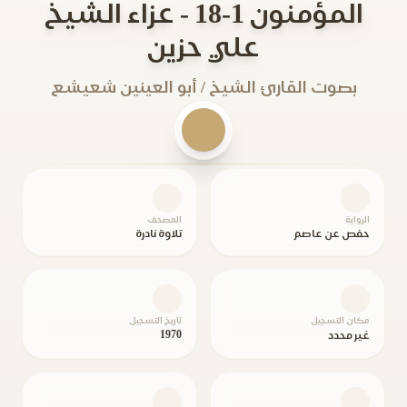
المؤمنون 1-18 - عزاء الشيخ
علي حزين
بصوت القارئ الشيخ / أبو العينين شعيشع
الرواية
المصحف
حفص عن عاصم
تلاوة نادرة
مكان التسجيل
تاريخ التسجيل
1970
غير محدد