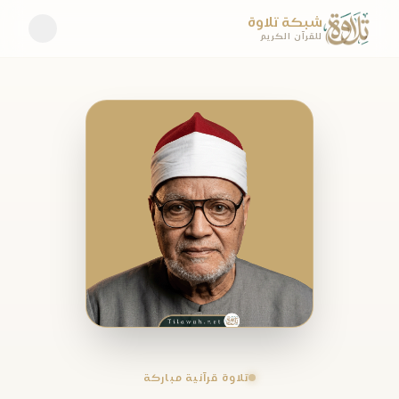
شبكة تلاوة
للقرآن الكريم
تلاوة قرآنية مباركة