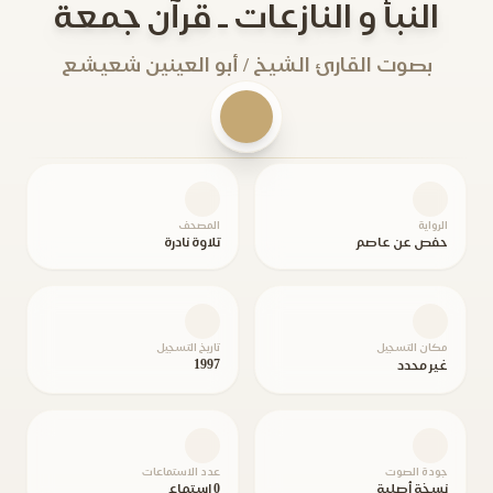
النبأ و النازعات ـ قرآن جمعة
بصوت القارئ الشيخ / أبو العينين شعيشع
الرواية
المصحف
حفص عن عاصم
تلاوة نادرة
مكان التسجيل
تاريخ التسجيل
1997
غير محدد
جودة الصوت
عدد الاستماعات
نسخة أصلية
0 استماع