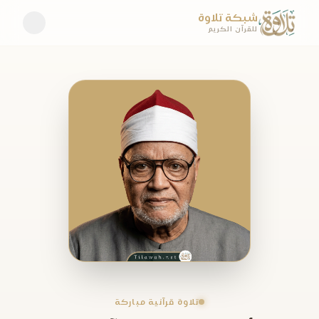
شبكة تلاوة
للقرآن الكريم
تلاوة قرآنية مباركة