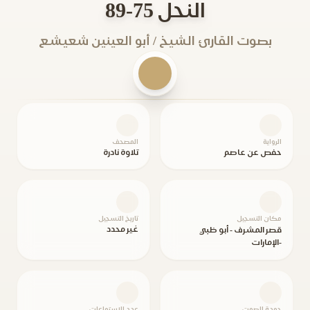
النحل 75-89
بصوت القارئ الشيخ / أبو العينين شعيشع
الرواية
المصحف
حفص عن عاصم
تلاوة نادرة
مكان التسجيل
تاريخ التسجيل
غير محدد
قصر المشرف - أبو ظبي
-الإمارات
جودة الصوت
عدد الاستماعات