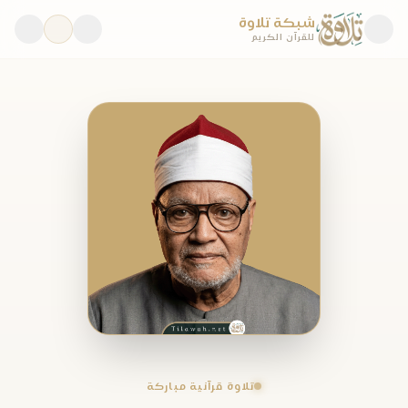
شبكة تلاوة
للقرآن الكريم
تلاوة قرآنية مباركة