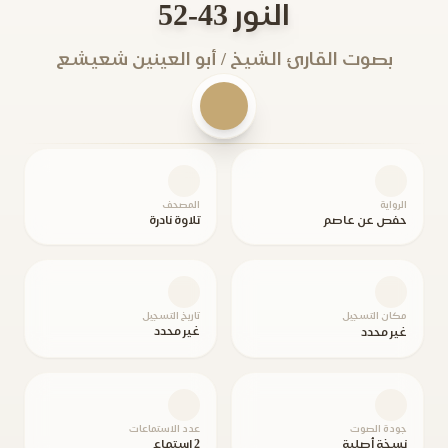
النور 43-52
بصوت القارئ الشيخ / أبو العينين شعيشع
الرواية
المصحف
حفص عن عاصم
تلاوة نادرة
مكان التسجيل
تاريخ التسجيل
غير محدد
غير محدد
جودة الصوت
عدد الاستماعات
نسخة أصلية
2 استماع