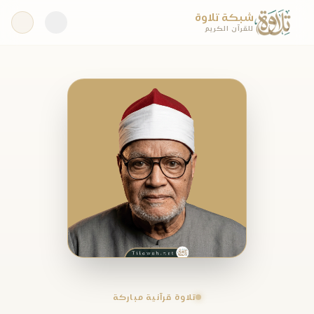
شبكة تلاوة
للقرآن الكريم
تلاوة قرآنية مباركة