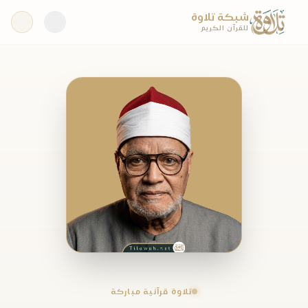
شبكة تلاوة
للقرآن الكريم
تلاوة قرآنية مباركة