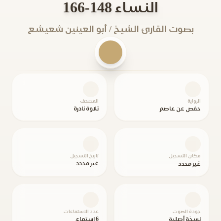
النساء 148-166
بصوت القارئ الشيخ / أبو العينين شعيشع
الرواية
المصحف
حفص عن عاصم
تلاوة نادرة
مكان التسجيل
تاريخ التسجيل
غير محدد
غير محدد
جودة الصوت
عدد الاستماعات
نسخة أصلية
6 استماع