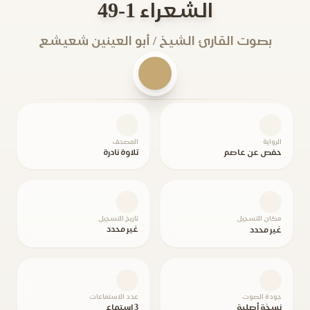
الشعراء 1-49
بصوت القارئ الشيخ / أبو العينين شعيشع
الرواية
المصحف
حفص عن عاصم
تلاوة نادرة
مكان التسجيل
تاريخ التسجيل
غير محدد
غير محدد
جودة الصوت
عدد الاستماعات
نسخة أصلية
3 استماع