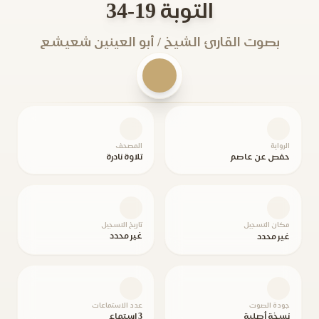
التوبة 19-34
بصوت القارئ الشيخ / أبو العينين شعيشع
الرواية
المصحف
حفص عن عاصم
تلاوة نادرة
مكان التسجيل
تاريخ التسجيل
غير محدد
غير محدد
جودة الصوت
عدد الاستماعات
نسخة أصلية
3 استماع