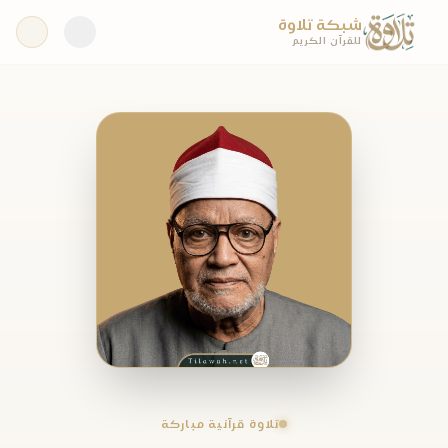
شبكة تلاوة
للقرآن الكريم
تلاوة قرآنية مباركة