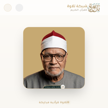
شبكة تلاوة
للقرآن الكريم
تلاوة قرآنية مباركة