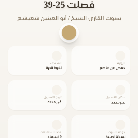
فصلت 25-39
بصوت القارئ الشيخ / أبو العينين شعيشع
الرواية
المصحف
حفص عن عاصم
تلاوة نادرة
مكان التسجيل
تاريخ التسجيل
غير محدد
غير محدد
جودة الصوت
عدد الاستماعات
نسخة أصلية
0 استماع