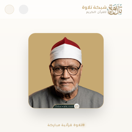
شبكة تلاوة
للقرآن الكريم
تلاوة قرآنية مباركة