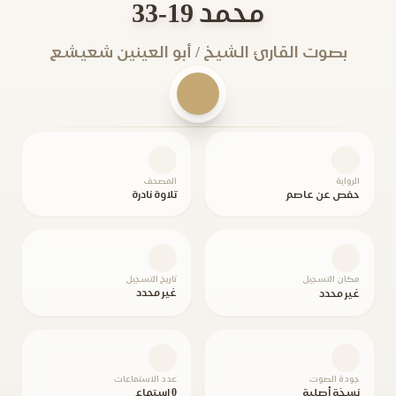
محمد 19-33
بصوت القارئ الشيخ / أبو العينين شعيشع
الرواية
المصحف
حفص عن عاصم
تلاوة نادرة
مكان التسجيل
تاريخ التسجيل
غير محدد
غير محدد
جودة الصوت
عدد الاستماعات
نسخة أصلية
0 استماع