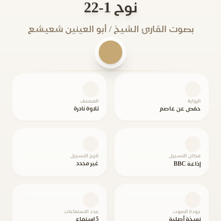
نوح 1-22
بصوت القارئ الشيخ / أبو العينين شعيشع
الرواية
المصحف
حفص عن عاصم
تلاوة نادرة
مكان التسجيل
تاريخ التسجيل
غير محدد
إذاعة BBC
جودة الصوت
عدد الاستماعات
نسخة أصلية
5 استماع