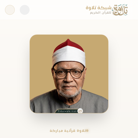
شبكة تلاوة
للقرآن الكريم
تلاوة قرآنية مباركة