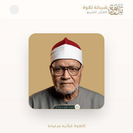
شبكة تلاوة
للقرآن الكريم
تلاوة قرآنية مباركة