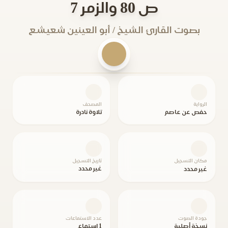
ص 80 والزمر 7
بصوت القارئ الشيخ / أبو العينين شعيشع
الرواية
المصحف
حفص عن عاصم
تلاوة نادرة
مكان التسجيل
تاريخ التسجيل
غير محدد
غير محدد
جودة الصوت
عدد الاستماعات
نسخة أصلية
1 استماع