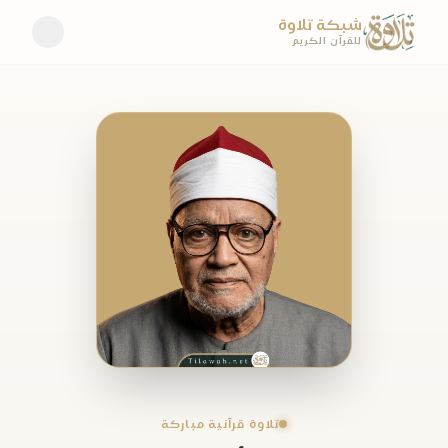
شبكة تلاوة
للقرآن الكريم
تلاوة قرآنية مباركة