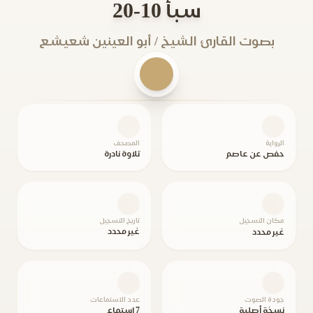
سبأ 10-20
بصوت القارئ الشيخ / أبو العينين شعيشع
الرواية
المصحف
حفص عن عاصم
تلاوة نادرة
مكان التسجيل
تاريخ التسجيل
غير محدد
غير محدد
جودة الصوت
عدد الاستماعات
نسخة أصلية
7 استماع