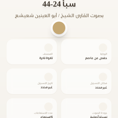
سبأ 24-44
بصوت القارئ الشيخ / أبو العينين شعيشع
الرواية
المصحف
حفص عن عاصم
تلاوة نادرة
مكان التسجيل
تاريخ التسجيل
غير محدد
غير محدد
جودة الصوت
عدد الاستماعات
نسخة أصلية
6 استماع