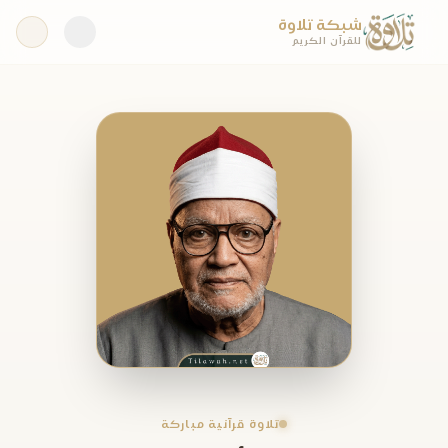
شبكة تلاوة
للقرآن الكريم
تلاوة قرآنية مباركة