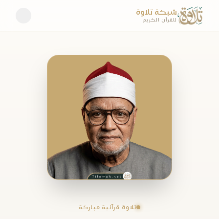
شبكة تلاوة
للقرآن الكريم
تلاوة قرآنية مباركة