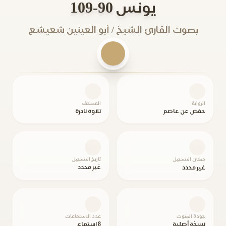
يونس 90-109
بصوت القارئ الشيخ / أبو العينين شعيشع
الرواية
المصحف
حفص عن عاصم
تلاوة نادرة
مكان التسجيل
تاريخ التسجيل
غير محدد
غير محدد
جودة الصوت
عدد الاستماعات
نسخة أصلية
8 استماع