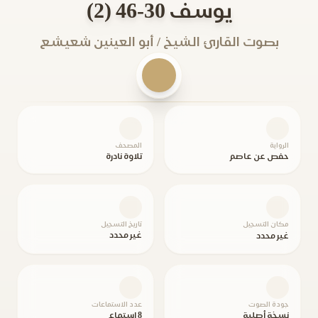
يوسف 30-46 (2)
بصوت القارئ الشيخ / أبو العينين شعيشع
الرواية
المصحف
حفص عن عاصم
تلاوة نادرة
مكان التسجيل
تاريخ التسجيل
غير محدد
غير محدد
جودة الصوت
عدد الاستماعات
نسخة أصلية
8 استماع