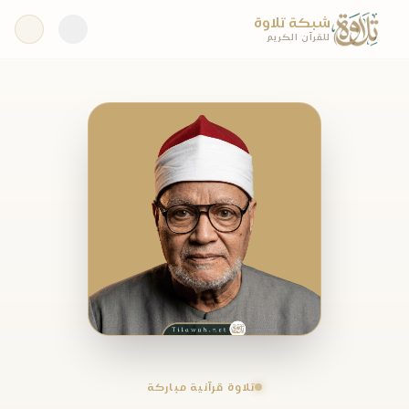
شبكة تلاوة
للقرآن الكريم
تلاوة قرآنية مباركة