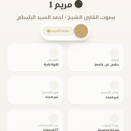
🟢 مريم 1
بصوت القارئ الشيخ / أحمد السيد البليطي
تنقية الصوت
الرواية
المصحف
حفص عن عاصم
تلاوة نادرة
مكان التسجيل
تاريخ التسجيل
غير محدد
غير محدد
جودة الصوت
عدد الاستماعات
نسخة محسنة
17 استماع