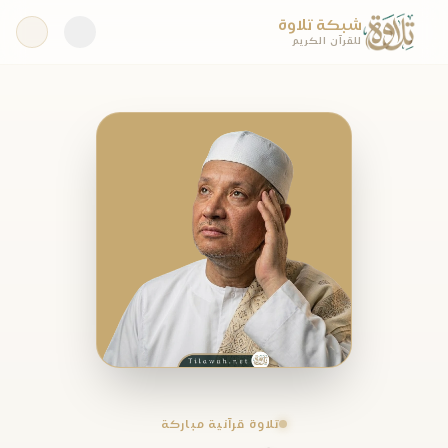
شبكة تلاوة
للقرآن الكريم
تلاوة قرآنية مباركة