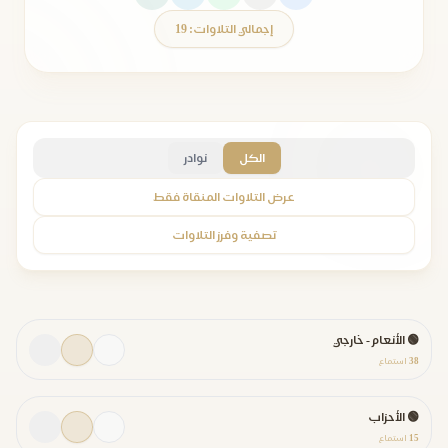
إجمالي التلاوات: 19
الكل
نوادر
عرض التلاوات المنقاة فقط
تصفية وفرز التلاوات
🟢 الأنعام - خارجي
38
استماع
🟢 الأحزاب
15
استماع