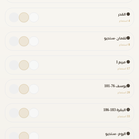
🟡 القدر
4
استماع
🟢لقمان -ستديو
8
استماع
🟢 مريم 1
17
استماع
🟢يوسف 76-101
20
استماع
🔴 البقرة 183-186
33
استماع
🟢 الروم - ستديو