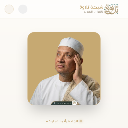
شبكة تلاوة
للقرآن الكريم
تلاوة قرآنية مباركة