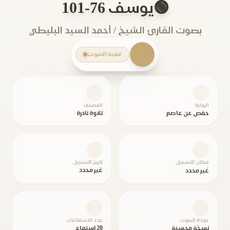
🟢يوسف 76-101
بصوت القارئ الشيخ / أحمد السيد البليطي
تنقية الصوت
الرواية
المصحف
حفص عن عاصم
تلاوة نادرة
مكان التسجيل
تاريخ التسجيل
غير محدد
غير محدد
جودة الصوت
عدد الاستماعات
نسخة محسنة
20 استماع