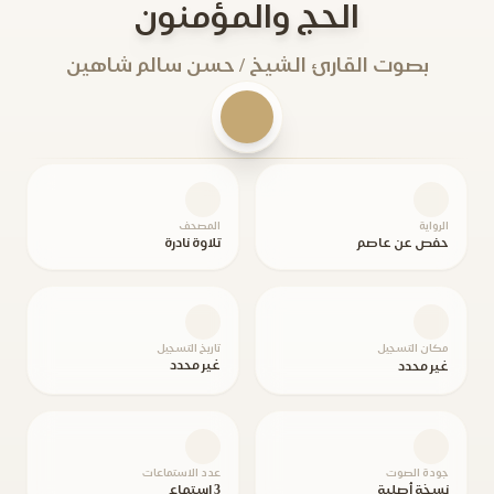
الحج والمؤمنون
بصوت القارئ الشيخ / حسن سالم شاهين
الرواية
المصحف
حفص عن عاصم
تلاوة نادرة
مكان التسجيل
تاريخ التسجيل
غير محدد
غير محدد
جودة الصوت
عدد الاستماعات
نسخة أصلية
3 استماع