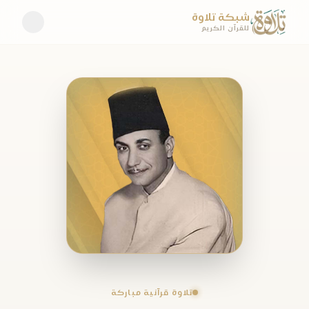
شبكة تلاوة
للقرآن الكريم
تلاوة قرآنية مباركة