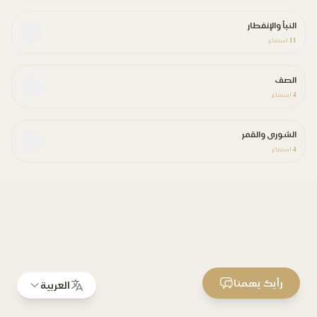
النبأ والإنفطار
11
استماع
الصف
4
استماع
الشورى والقمر
4
استماع
رأيك يهمنا
العربية