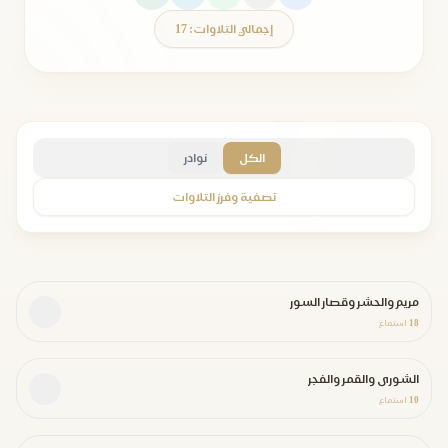
إجمالي التلاوات: 17
الكل
نوادر
تصفية وفرز التلاوات
مريم والحشر وقصار السور
18
استماع
الشورى والقمر والفجر
10
استماع