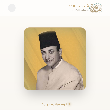
شبكة تلاوة
للقرآن الكريم
تلاوة قرآنية مباركة