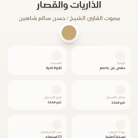
الذاريات والقصار
بصوت القارئ الشيخ / حسن سالم شاهين
الرواية
المصحف
حفص عن عاصم
تلاوة نادرة
مكان التسجيل
تاريخ التسجيل
غير محدد
غير محدد
جودة الصوت
عدد الاستماعات
نسخة أصلية
13 استماع