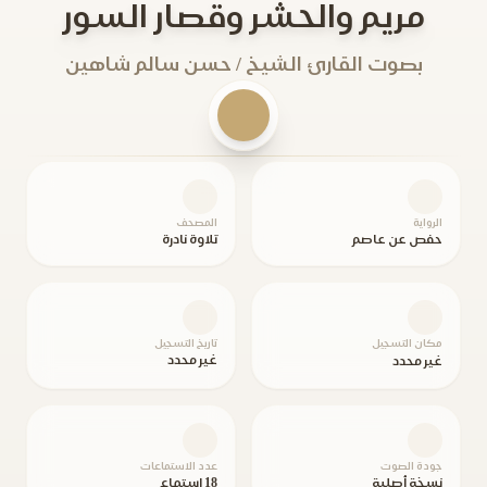
مريم والحشر وقصار السور
بصوت القارئ الشيخ / حسن سالم شاهين
الرواية
المصحف
حفص عن عاصم
تلاوة نادرة
مكان التسجيل
تاريخ التسجيل
غير محدد
غير محدد
جودة الصوت
عدد الاستماعات
نسخة أصلية
18 استماع