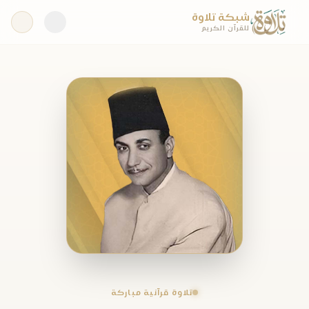
شبكة تلاوة
للقرآن الكريم
تلاوة قرآنية مباركة