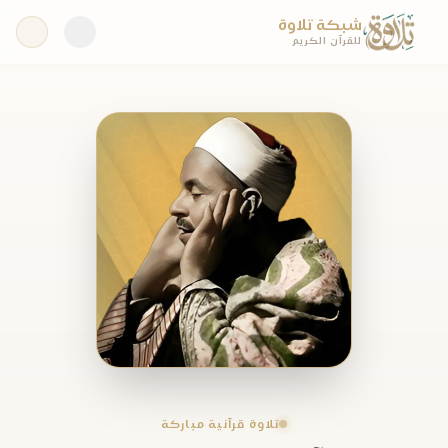
شبكة تلاوة
للقرآن الكريم
تلاوة قرآنية مباركة