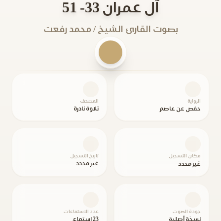
آل عمران 33- 51
بصوت القارئ الشيخ / محمد رفعت
الرواية
المصحف
حفص عن عاصم
تلاوة نادرة
مكان التسجيل
تاريخ التسجيل
غير محدد
غير محدد
جودة الصوت
عدد الاستماعات
نسخة أصلية
23 استماع