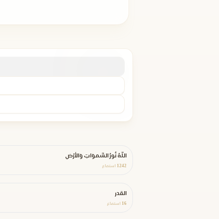
اللَّهُ نُورُ السَّموَاتِ وَالأرْضِ
1242
استماع
القدر
16
استماع