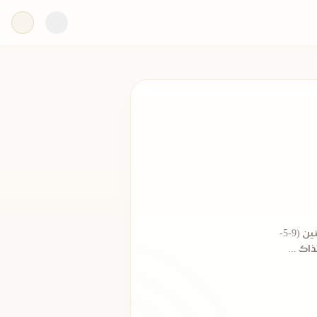
وُلِد محمد رفعت، واسمه مركب، في حي "المغربلين" بالدرب الأحمر بالقاهرة يوم الإثنين (9-5-