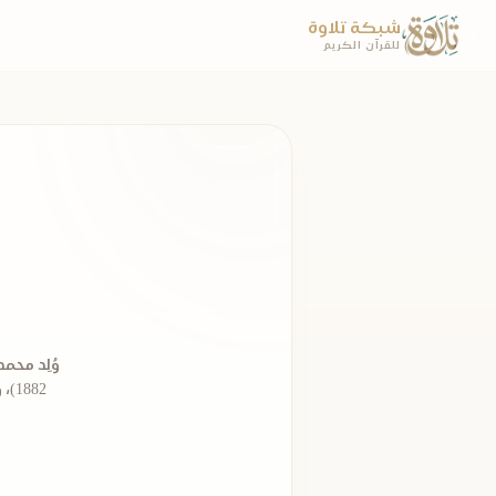
شبكة تلاوة
للقرآن الكريم
1882)، وكان والده "محمود رفعت" ضابطًا في البوليس، وترقّى من درجة جندي - آنذاك ...