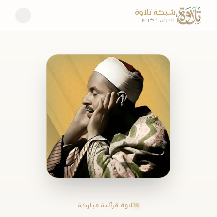
شبكة تلاوة
للقرآن الكريم
تلاوة قرآنية مباركة