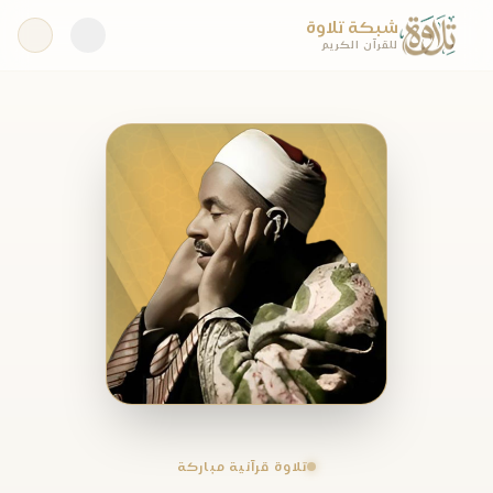
شبكة تلاوة
للقرآن الكريم
تلاوة قرآنية مباركة