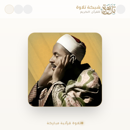
شبكة تلاوة
للقرآن الكريم
تلاوة قرآنية مباركة