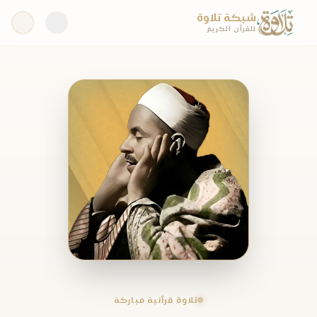
شبكة تلاوة
للقرآن الكريم
تلاوة قرآنية مباركة