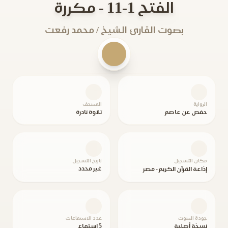
الفتح 1-11 - مكررة
بصوت القارئ الشيخ / محمد رفعت
الرواية
المصحف
حفص عن عاصم
تلاوة نادرة
مكان التسجيل
تاريخ التسجيل
غير محدد
إذاعة القرآن الكريم - مصر
جودة الصوت
عدد الاستماعات
نسخة أصلية
5 استماع