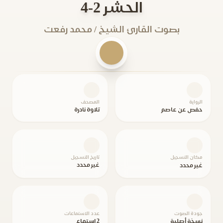
الحشر 2-4
بصوت القارئ الشيخ / محمد رفعت
الرواية
المصحف
حفص عن عاصم
تلاوة نادرة
مكان التسجيل
تاريخ التسجيل
غير محدد
غير محدد
جودة الصوت
عدد الاستماعات
نسخة أصلية
2 استماع