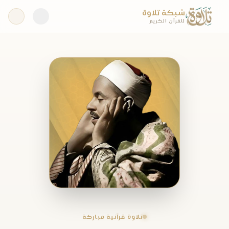
شبكة تلاوة
للقرآن الكريم
تلاوة قرآنية مباركة