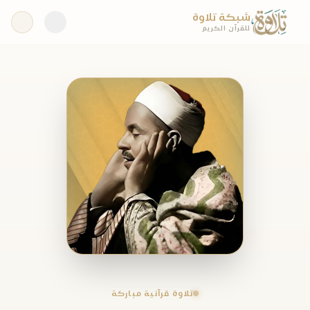
شبكة تلاوة
للقرآن الكريم
تلاوة قرآنية مباركة