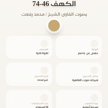
الكهف 46-74
بصوت القارئ الشيخ / محمد رفعت
الرواية
المصحف
حفص عن عاصم
تلاوة نادرة
مكان التسجيل
تاريخ التسجيل
غير محدد
شركة صوت القاهرة
جودة الصوت
عدد الاستماعات
نسخة أصلية
54 استماع