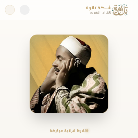
شبكة تلاوة
للقرآن الكريم
تلاوة قرآنية مباركة