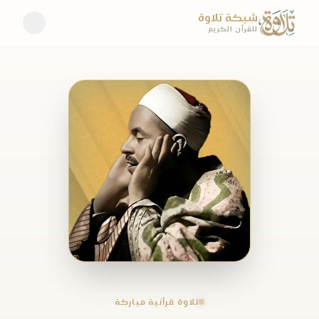
شبكة تلاوة
للقرآن الكريم
تلاوة قرآنية مباركة