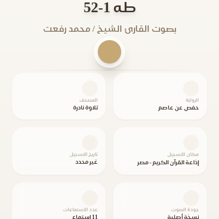
طه 1-52
بصوت القارئ الشيخ / محمد رفعت
الرواية
المصحف
حفص عن عاصم
تلاوة نادرة
مكان التسجيل
تاريخ التسجيل
غير محدد
إذاعة القرآن الكريم - مصر
جودة الصوت
عدد الاستماعات
نسخة أصلية
11 استماع