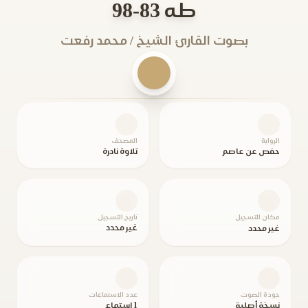
طه 83-98
بصوت القارئ الشيخ / محمد رفعت
الرواية
المصحف
حفص عن عاصم
تلاوة نادرة
مكان التسجيل
تاريخ التسجيل
غير محدد
غير محدد
جودة الصوت
عدد الاستماعات
نسخة أصلية
1 استماع