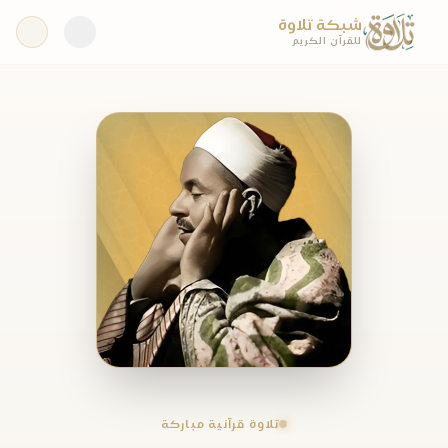
شبكة تلاوة
للقرآن الكريم
تلاوة قرآنية مباركة