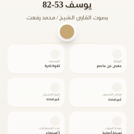
يوسف 53-82
بصوت القارئ الشيخ / محمد رفعت
الرواية
المصحف
حفص عن عاصم
تلاوة نادرة
مكان التسجيل
تاريخ التسجيل
غير محدد
غير محدد
جودة الصوت
عدد الاستماعات
نسخة أصلية
5 استماع