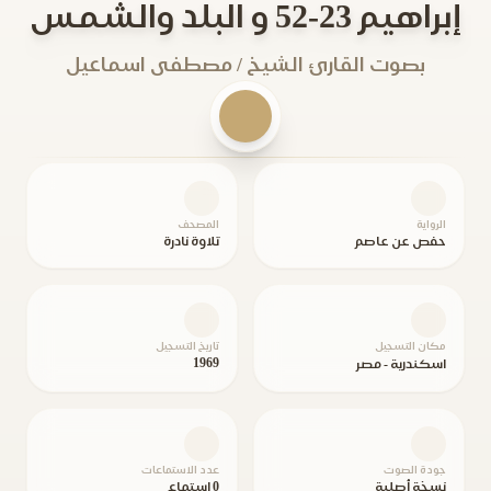
إبراهيم 23-52 و البلد والشمس
بصوت القارئ الشيخ / مصطفى اسماعيل
الرواية
المصحف
حفص عن عاصم
تلاوة نادرة
مكان التسجيل
تاريخ التسجيل
1969
اسكندرية - مصر
جودة الصوت
عدد الاستماعات
نسخة أصلية
0 استماع