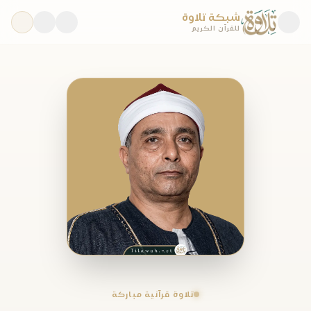
شبكة تلاوة
للقرآن الكريم
تلاوة قرآنية مباركة