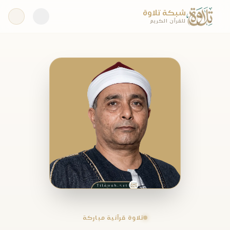
شبكة تلاوة
للقرآن الكريم
تلاوة قرآنية مباركة