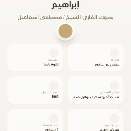
إبراهيم
بصوت القارئ الشيخ / مصطفى اسماعيل
الرواية
المصحف
حفص عن عاصم
تلاوة نادرة
مكان التسجيل
تاريخ التسجيل
1966
مسجد أمين سعيد - بولاق -مصر
جودة الصوت
عدد الاستماعات
نسخة أصلية
2 استماع