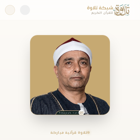
شبكة تلاوة
للقرآن الكريم
تلاوة قرآنية مباركة