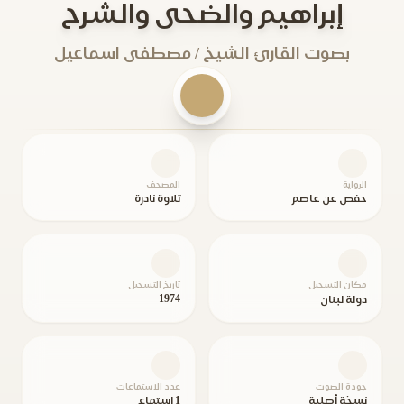
إبراهيم والضحى والشرح
بصوت القارئ الشيخ / مصطفى اسماعيل
الرواية
المصحف
حفص عن عاصم
تلاوة نادرة
مكان التسجيل
تاريخ التسجيل
1974
دولة لبنان
جودة الصوت
عدد الاستماعات
نسخة أصلية
1 استماع