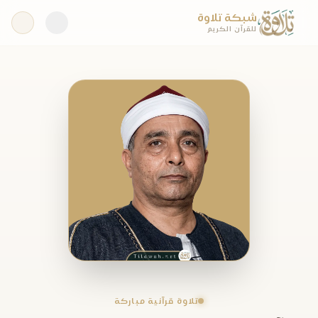
شبكة تلاوة
للقرآن الكريم
تلاوة قرآنية مباركة