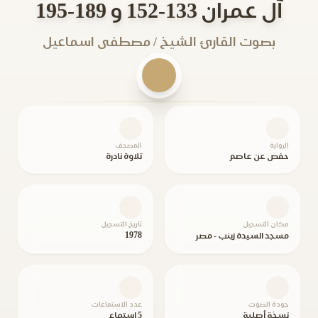
آل عمران 133-152 و 189-195
بصوت القارئ الشيخ / مصطفى اسماعيل
الرواية
المصحف
حفص عن عاصم
تلاوة نادرة
مكان التسجيل
تاريخ التسجيل
1978
مسجد السيدة زينب - مصر
جودة الصوت
عدد الاستماعات
نسخة أصلية
5 استماع