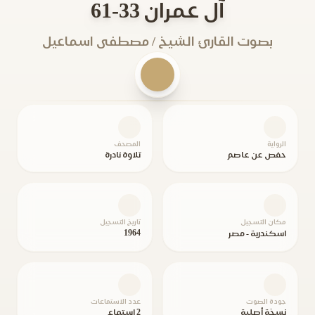
آل عمران 33-61
بصوت القارئ الشيخ / مصطفى اسماعيل
الرواية
المصحف
حفص عن عاصم
تلاوة نادرة
مكان التسجيل
تاريخ التسجيل
1964
اسكندرية - مصر
جودة الصوت
عدد الاستماعات
نسخة أصلية
2 استماع