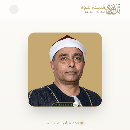
شبكة تلاوة
للقرآن الكريم
تلاوة قرآنية مباركة